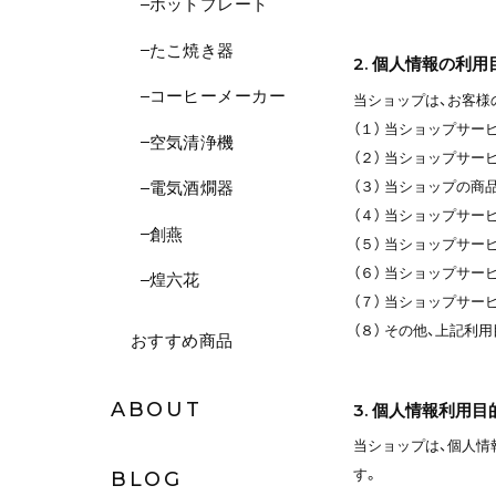
ホットプレート
たこ焼き器
2. 個人情報の利用
コーヒーメーカー
当ショップは、お客様
（１） 当ショップサ
空気清浄機
（２） 当ショップサ
（３） 当ショップの
電気酒燗器
（４） 当ショップサ
創燕
（５） 当ショップサ
（６） 当ショップサ
煌六花
（７） 当ショップサ
（８） その他、上記
おすすめ商品
ABOUT
3. 個人情報利用
当ショップは、個人情
す。
BLOG