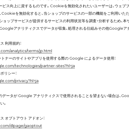
ービス向上に資するものです。Cookieを無効化されたいユーザーは、ウェブブ
、Cookieを無効化すると、当ショップのサービスの一部の機能をご利用いた
当ショップサービスが提供するサービスの利用状況等を調査・分析するため、本サービス
Googleアナリティクスでデータが収集、処理される仕組みその他Googl
クス 利用規約：
com/analytics/terms/jp.html
 パートナーのサイトやアプリを使用する際の Google によるデータ使用：
ogle.com/technologies/partner-sites?hl=ja
ーポリシー：
gle.com/privacy?hl=ja
データが Google アナリティクスで使用されることを望まない場合は、Googl
い。
クス オプトアウト アドオン：
le.com/dlpage/gaoptout